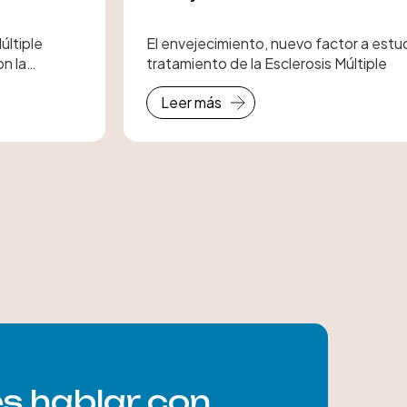
últiple
El envejecimiento, nuevo factor a estud
n la
tratamiento de la Esclerosis Múltiple
Leer más
es hablar con