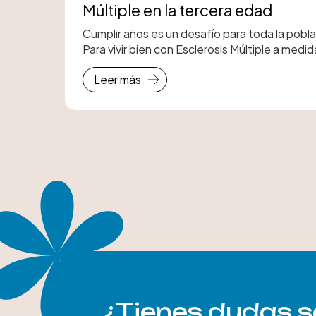
Múltiple en la tercera edad
oral
Cumplir años es un desafío para toda la pobla
Para vivir bien con Esclerosis Múltiple a medi
envejece es esencial ocuparse adecuadamen
Leer más
salud general y bienestar propios.
¿Tienes dudas s