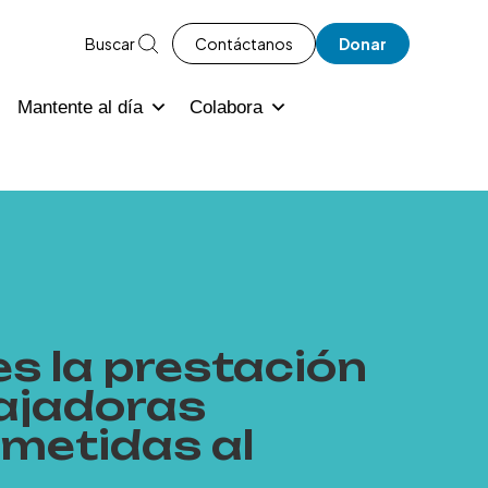
Buscar
Contáctanos
Donar
Mantente al día
Colabora
s la prestación
bajadoras
metidas al