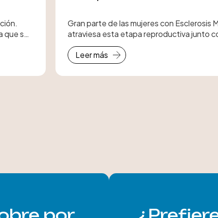
ción.
Gran parte de las mujeres con Esclerosis M
da que se
atraviesa esta etapa reproductiva junto co
te de la
enfermedad.
Leer más
obre por
¿Prefier