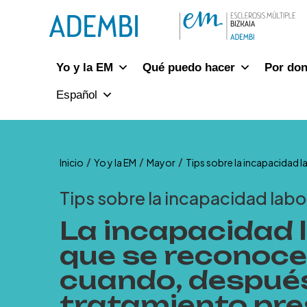
Ir
al
contenido
Yo y la EM
Qué puedo hacer
Por do
Español
/
/
/
Inicio
Yo y la EM
Mayor
Tips sobre la incapacidad 
Tips sobre la incapacidad lab
La incapacidad 
que se reconoce
cuando, después
tratamiento pre