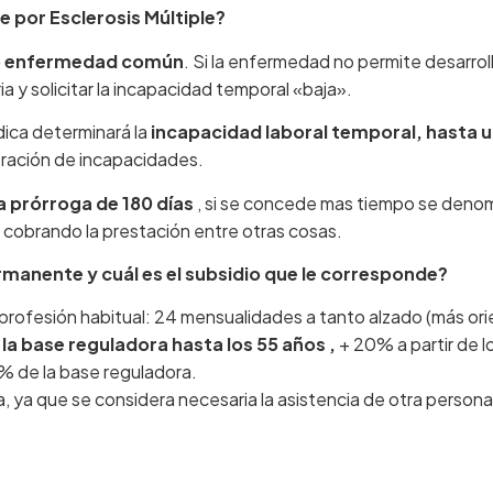
 por Esclerosis Múltiple?
mo enfermedad común
. Si la enfermedad no permite desarroll
ia y solicitar la incapacidad temporal «baja».
dica determinará la
incapacidad laboral temporal, hasta 
loración de incapacidades.
a prórroga de 180 días
, si se concede mas tiempo se denom
r cobrando la prestación entre otras cosas.
rmanente y cuál es el subsidio que le corresponde?
 profesión habitual: 24 mensualidades a tanto alzado (más o
a base reguladora hasta los 55 años ,
+ 20% a partir de l
% de la base reguladora.
, ya que se considera necesaria la asistencia de otra persona 