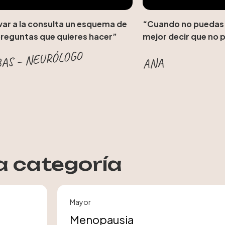
var a la consulta un esquema de
“Cuando no puedas 
preguntas que quieres hacer”
mejor decir que no 
AS – NEURÓLOGO
ANA
a categoría
Mayor
Menopausia