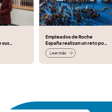
Empleados de Roche
 sus
España realizan un reto por
rias
la #EM
Leer más