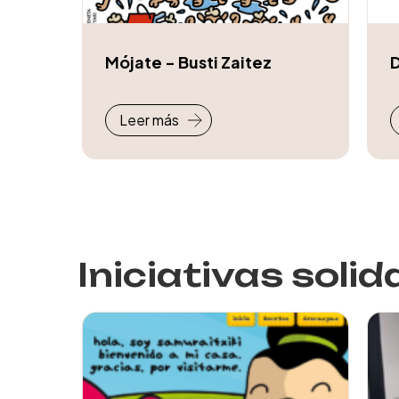
Mójate - Busti Zaitez
D
Leer más
Iniciativas solid