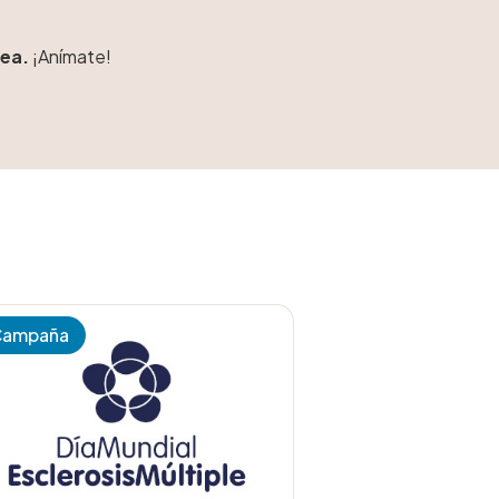
ea.
¡Anímate!
Campaña