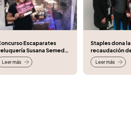
Concurso Escaparates
Staples dona la
Peluquería Susana Semedo
recaudación de
Abanto-Zierbena
acciones solida
Leer más
Leer más