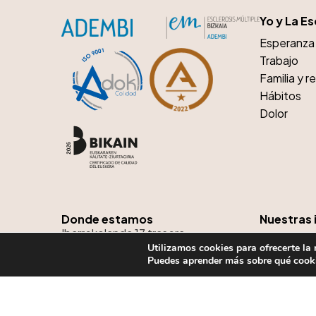
Yo y La Es
Esperanza 
Trabajo
Familia y r
Hábitos
Dolor
Donde estamos
Nuestras i
Ibarrekolanda 17 trasera
Campañas
Utilizamos cookies para ofrecerte la
48015 Bilbao Bizkaia
Iniciativas 
Puedes aprender más sobre qué cooki
tel:
944 76 51 38
email:
kaixo@adembi.org