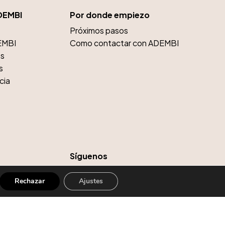
DEMBI
Por donde empiezo
Próximos pasos
EMBI
Como contactar con ADEMBI
os
s
cia
Síguenos
io
Rechazar
Ajustes
do