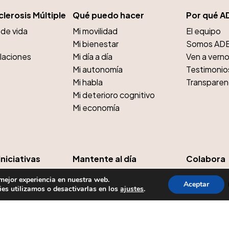
clerosis Múltiple
Qué puedo hacer
Por qué A
de vida
Mi movilidad
El equipo
Mi bienestar
Somos AD
elaciones
Mi día a día
Ven a vern
Mi autonomía
Testimonio
Mi habla
Transparen
Mi deterioro cognitivo
Mi economía
niciativas
Mantente al día
Colabora
Noticias
Hazte Soc
 mejor experiencia en nuestra web.
Aceptar
solidaras
Voluntaria
es utilizamos o desactivarlas en los
ajustes
.