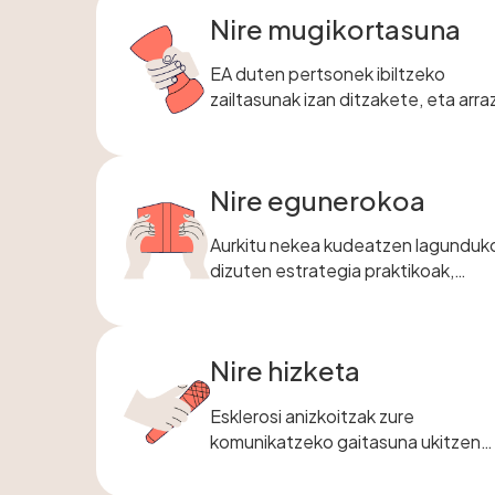
Nire mugikortasuna
EA duten pertsonek ibiltzeko
zailtasunak izan ditzakete, eta arra
desberdinengatik izan daitezke.
Nire egunerokoa
Aurkitu nekea kudeatzen lagunduk
dizuten estrategia praktikoak,
aholkuak eta esperientziak, eta zu
energiari eusteko teknikak.
Nire hizketa
Esklerosi anizkoitzak zure
komunikatzeko gaitasuna ukitzen
duenean, zure pentsamenduen et
hitzen artean lainoa egongo balitz