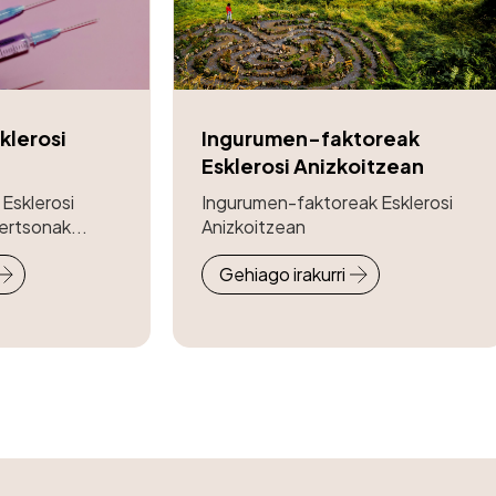
klerosi
Ingurumen-faktoreak
Esklerosi Anizkoitzean
Esklerosi
Ingurumen-faktoreak Esklerosi
ertsonak...
Anizkoitzean
Gehiago irakurri