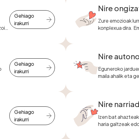
Nire ongiza
Gehiago
Zure emozioak lurr
irakurri
zoi
konplexua dira. E
bakoitza, bizitze
bakoitza, egokitz
Nire auton
Gehiago
o
Eguneroko jardue
irakurri
maila ahalik eta g
re
Nire narria
Gehiago
Izen bat ahazteak
irakurri
haria galtzeak ed
a
erritmo batean fu
sentitzeak ez du 