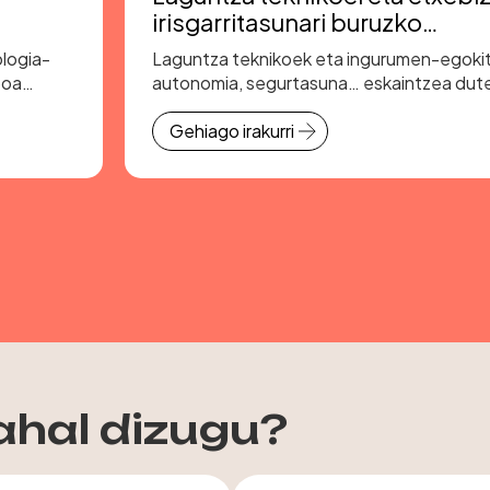
irisgarritasunari buruzko
aholkularitza eta maileguak
logia-
Laguntza teknikoek eta ingurumen-egok
boa
autonomia, segurtasuna… eskaintzea dute
Gehiago irakurri
ahal dizugu?