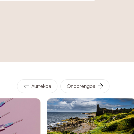
k.
Aurrekoa
Ondorengoa