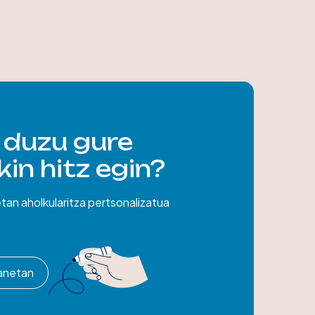
 duzu gure
in hitz egin?
etan aholkularitza pertsonalizatua
manetan