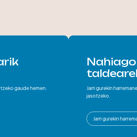
rik
Nahiago
taldearek
untzeko gaude hemen.
Jarri gurekin harreman
jasotzeko.
Jarri gurekin harre