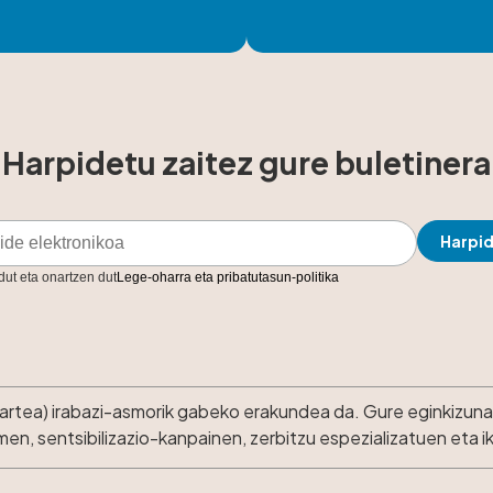
Harpidetu zaitez gure buletinera
 dut eta onartzen dut
Lege-oharra eta pribatutasun-politika
kartea) irabazi-asmorik gabeko erakundea da. Gure eginkizuna 
n, sentsibilizazio-kanpainen, zerbitzu espezializatuen eta 