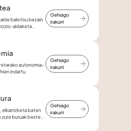
tea
Gehiago
alde baliotsu bezain
irakurri
mozio-aldaketa
n duzun eraldaketa
e-seinale bat da.
omia
Gehiago
retarako autonomia-
irakurri
ehien indartu.
dura
Gehiago
, elkarrizketa baten
irakurri
o zure buruak beste
ntzionatzen duela
esan nahi "burua