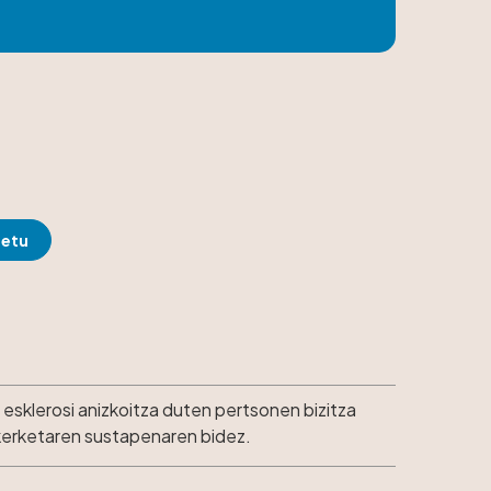
esklerosi anizkoitza duten pertsonen bizitza
ikerketaren sustapenaren bidez.