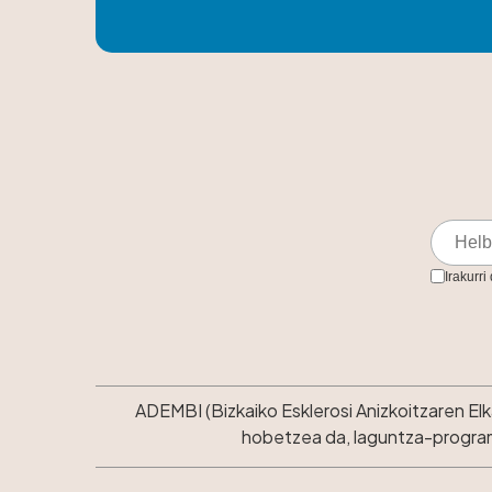
Irakurri
ADEMBI (Bizkaiko Esklerosi Anizkoitzaren El
hobetzea da, laguntza-programe