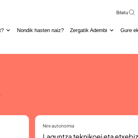
Bilatu
t?
Nondik hasten naiz?
Zergatik Adembi
Gure e
t
Nire autonomia
Laguntza teknikoei eta etxebiz