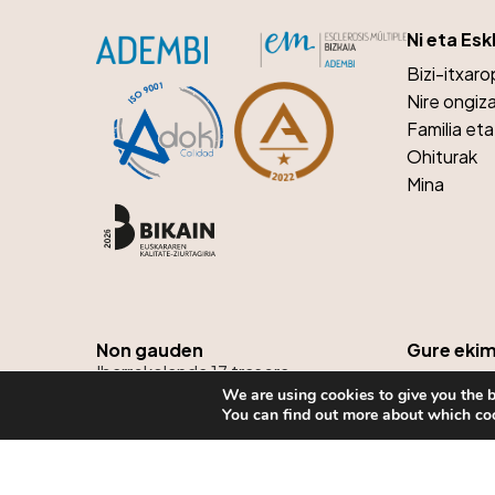
Ni eta Esk
Bizi-itxar
Nire ongiz
Familia et
Ohiturak
Mina
Non gauden
Gure eki
Ibarrekolanda 17 trasera
Kanpainak
We are using cookies to give you the b
48015 Bilbao Bizkaia
Ekimen sol
You can find out more about which coo
tel:
944 76 51 38
email:
kaixo@adembi.org