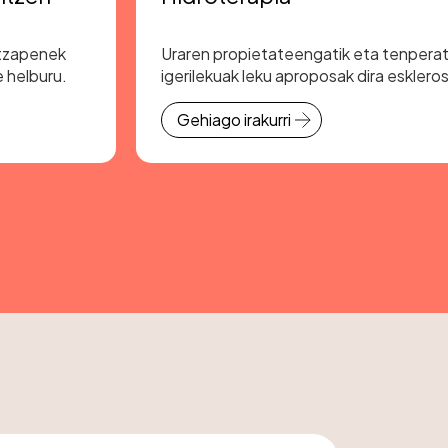
itzapenek
Uraren propietateengatik eta tenperat
 helburu.
igerilekuak leku aproposak dira eskleros
duten pertsonek ariketa fisikoa egitek
Gehiago irakurri