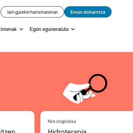
Jarri gurekin harremanetan
Eman dohaintza
kimenak
Egon eguneratuta
Nire ongizatea
itzen
Hidroterapia