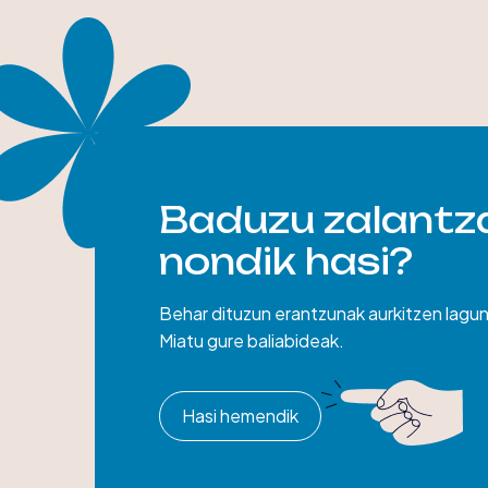
Baduzu zalantza
nondik hasi?
Behar dituzun erantzunak aurkitzen lag
Miatu gure baliabideak.
Hasi hemendik