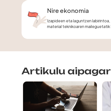
bezala senti zaitezke.
Nire ekonomia
Izapideen eta laguntzen labirintoa,
material teknikoaren maileguetatik 
egokitzapenetaraino. Informazioa,
orientazioa eta laguntza, inolako
beharrek gelditu ez zaitzan.
Artikulu aipagar