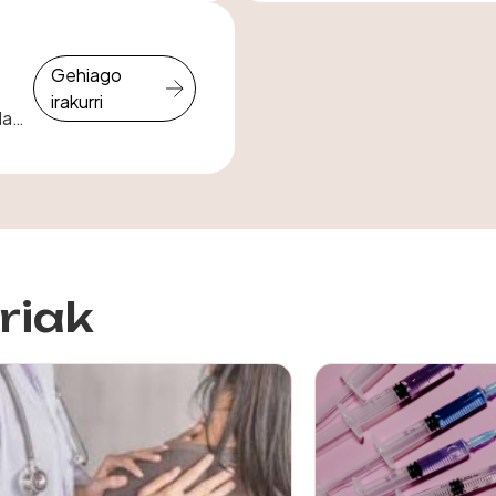
galtzen" ari zareni
Gehiago
irakurri
lan-
riak