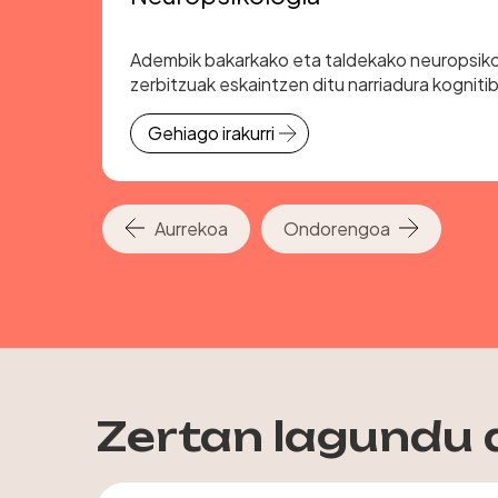
io-
Adembik bakarkako eta taldekako neuropsiko
ak
zerbitzuak eskaintzen ditu narriadura kogniti
prebenitzeko.
Gehiago irakurri
Aurrekoa
Ondorengoa
Zertan lagundu 