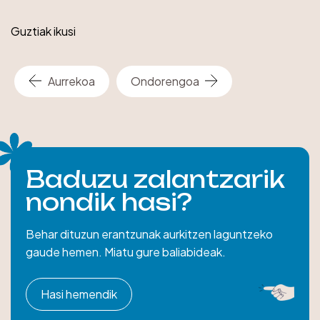
Guztiak ikusi
Aurrekoa
Ondorengoa
Baduzu zalantzarik
nondik hasi?
Behar dituzun erantzunak aurkitzen laguntzeko
gaude hemen. Miatu gure baliabideak.
Hasi hemendik