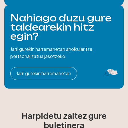
Nahiago duzu gure
taldearekin hitz
egin?
Jarri gurekin harremanetan aholkularitza
pertsonalizatua jasotzeko.
Jarri gurekin harremanetan
Harpidetu zaitez gure
buletinera