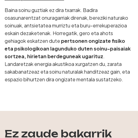
Baina soinu guztiak ez dira txarrak. Badira
osasunarentzat onuragarriak direnak, bereziki naturako
soinuak, antsietatea murriztu eta buru-errekuperazioa
eskain dezaketenak. Horregatik, gero eta ahots
gehiagok eskatzen dute
pertsonen ongizate fisiko
eta psikologikoan lagunduko duten soinu-paisaiak
sortzea, hirietan berdeguneak ugarituz
.
Landaretzak energia akustikoa xurgatzen du, zarata
sakabanatzeaz eta soinu naturalak handitzeaz gain, eta
espazio bihurtzen dira ongizate mentala sustatzeko.
Ez zaude bakarrik