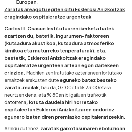
Europan
.
Zaratak areagotu egiten ditu Esklerosi Anizkoitzak
eragindako ospitaleratze urgenteak
Carlos III. Osasun Institutuaren ikerketa batek
ezartzen du, batetik, ingurumen-faktoreen
(kutsadura akustikoa, kutsadura atmosferiko
kimikoa eta muturreko tenperaturak), eta,
bestetik, Esklerosi Anizkoitzak eragindako
ospitaleratze urgenteen artean egon daitekeen
erlazioa.
Madrilen zentratutako azterlanean lortutako
emaitzek erakusten dute
eguneko batez besteko
zarata-mailak,
hau da, 07:00etatik 23:00etara
neurtzen dena, eta % 80an ibilgailuen trafikotik
datorrena
, lotuta daudela hiri horretako
ospitaleetan Esklerosi Anizkoitzaren ondorioz
egunero izaten diren premiazko ospitaleratzeekin.
Azaldu dutenez,
zaratak gaixotasunaren eboluzioan