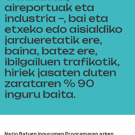
aireportuak eta
industria –, bai eta
etxeko edo aisialdiko
jardueretatik ere,
baina, batez ere,
ibilgailuen trafikotik,
hiriek jasaten duten
zarataren % 90
inguru baita.
Nazio Batuen Ingurumen Programaren azken