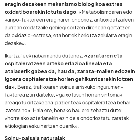
eragin dezakeen mekanismo biologikoa estres
oxidatiboarekin lotuta dago
. «Metabolismoaren edo
kanpo-faktoreen eraginaren ondorioz, antioxidatzaileen
aurrean oxidatzaile gehiegi sortzen direnean gertatzen
da oxidazio-estresa, eta horrek heriotza zelularra eragin
dezake».
Ikertzaileek nabarmendu dutenez,
«zarataren eta
ospitaleratzeen arteko erlazioa lineala eta
atalaserik gabea da, hau da, zarata-mailen edozein
igoera ospitaleratze horien gehikuntzarekin lotzen
da»
. Beraz, trafikoaren soinua arriskuko ingurumen-
faktorea izan daiteke, «gaixotasun horren sintomak
areagotu ditzakeena, pazienteak ospitaleratzea behar
izateraino». Hala ere, honako hau ere zehaztu dute:
«horrelako azterlanekin ezin dela ondorioztatu zaratak
etiologian esku hartzen duenik».
Soinu-paisaia naturalak