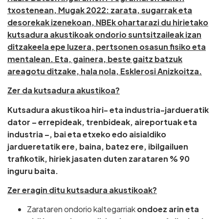
txostenean, Mugak 2022: zarata, sugarrak eta
desorekak izenekoan, NBEk ohartarazi du hirietako
kutsadura akustikoak ondorio suntsitzaileak izan
ditzakeela epe luzera, pertsonen osasun fisiko eta
mentalean. Eta, gainera, beste gaitz batzuk
areagotu ditzake, hala nola, Esklerosi Anizkoitza.
Zer da kutsadura akustikoa?
Kutsadura akustikoa hiri- eta industria-jardueratik
dator – errepideak, trenbideak, aireportuak eta
industria –, bai eta etxeko edo aisialdiko
jardueretatik ere, baina, batez ere, ibilgailuen
trafikotik, hiriek jasaten duten zarataren % 90
inguru baita.
Zer eragin ditu kutsadura akustikoak?
Zarataren ondorio kaltegarriak
ondoez arin eta