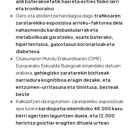
aldi baterakoetatik hasi eta estres fisiko larri
eta kronikoraino
Gero eta ebidentzia handiagoa dago
trafikoaren
zaratarekiko esposizioa arrisku-faktorea dela
nahasmendu kardiobaskularrak eta
metabolikoak garatzeko, esate baterako,
hipertentsioa, gaixotasun koronarioak eta
diabetesa
.
Osasunaren Mundu Erakundearen (OME)
Europarako Eskualde Bulegoak emandako datuen
arabera,
gehiegizko zaratarekin bizitzeak
narriadura kognitiboa eragin dezake, eta
entzumen-urritasuna eta tinnitusa, besteak
beste
.
Kalkulatzen da ingurumen-zaratarekiko esposizioak
epe luzera
kardiopatia iskemikoko 48.000 kasu
berri agertzen laguntzen duela, eta 12.000
heriotza goiztiar eragiten dituela urtean