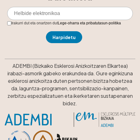
Irakurri dut eta onartzen dut
Lege-oharra eta pribatutasun-politika
ADEMBI (Bizkaiko Esklerosi Anizkoitzaren Elkartea)
irabazi-asmorik gabeko erakundea da. Gure eginkizuna
esklerosi anizkoitza duten pertsonen bizitza hobetzea
da, laguntza-programen, sentsibilizazio-kanpainen,
zerbitzu espezializatuen eta ikerketaren sustapenaren
bidez.