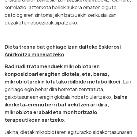
korrelazio-azterketa horiek aukera ematen digute
patologiaren sintoma jakin batzuekin zerikusia izan
dezaketen espezieak aipatzeko.
Dieta tresna bat gehiago izan daiteke Esklerosi
Anizkoitza maneiatzeko
Badirudi tratamenduek mikrobiotaren
konposizioari eragiten diotela, eta, beraz,
mikrobiotarekin lotutako ibilbide metabolikoei.
Lan
gehiago egin behar dira horretan zentratuta,
gaixotasunean eragin globala hobeto ulertzeko
, baina
ikerketa-eremu berri bat irekitzen ari dira,
mikrobiota erabaki eta monitorizazio
terapeutikoan sartzeko.
Jakina, dietak mikrobiotaren egiturazko aldakortasunaren