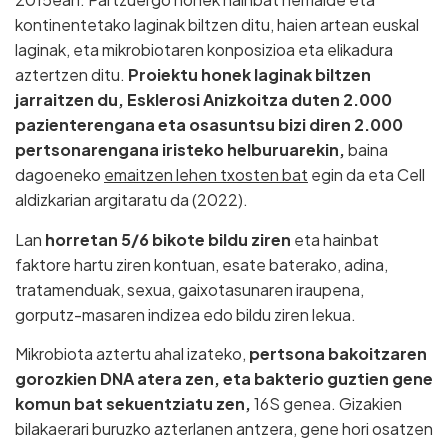
kontinentetako laginak biltzen ditu, haien artean euskal
laginak, eta mikrobiotaren konposizioa eta elikadura
aztertzen ditu.
Proiektu honek laginak biltzen
jarraitzen du, Esklerosi Anizkoitza duten 2.000
pazienterengana eta osasuntsu bizi diren 2.000
pertsonarengana iristeko helburuarekin,
baina
dagoeneko
emaitzen lehen txosten bat
egin da eta Cell
aldizkarian argitaratu da (2022).
Lan
horretan 5/6 bikote bildu ziren
eta hainbat
faktore hartu ziren kontuan, esate baterako, adina,
tratamenduak, sexua, gaixotasunaren iraupena,
gorputz-masaren indizea edo bildu ziren lekua.
Mikrobiota aztertu ahal izateko,
pertsona bakoitzaren
gorozkien DNA atera zen, eta bakterio guztien gene
komun bat sekuentziatu zen,
16S genea. Gizakien
bilakaerari buruzko azterlanen antzera, gene hori osatzen