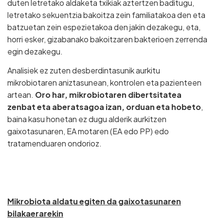
duten letretako aldaketa txikiak aztertzen baditugu,
letretako sekuentzia bakoitza zein familiatakoa den eta
batzuetan zein espezietakoa den jakin dezakegu, eta,
horri esker, gizabanako bakoitzaren bakterioen zerrenda
egin dezakegu.
Analisiek ez zuten desberdintasunik aurkitu
mikrobiotaren aniztasunean, kontrolen eta pazienteen
artean.
Oro har, mikrobiotaren dibertsitatea
zenbat eta aberatsagoa izan, orduan eta hobeto
,
baina kasu honetan ez dugu alderik aurkitzen
gaixotasunaren, EA motaren (EA edo PP) edo
tratamenduaren ondorioz.
Mikrobiota aldatu egiten da gaixotasunaren
bilakaerarekin