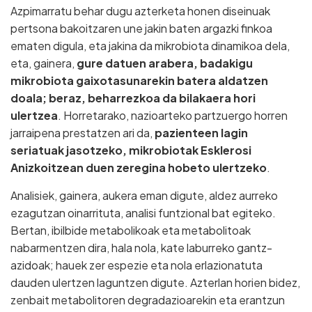
Azpimarratu behar dugu azterketa honen diseinuak
pertsona bakoitzaren une jakin baten argazki finkoa
ematen digula, eta jakina da mikrobiota dinamikoa dela,
eta, gainera,
gure datuen arabera, badakigu
mikrobiota gaixotasunarekin batera aldatzen
doala; beraz, beharrezkoa da bilakaera hori
ulertzea
. Horretarako, nazioarteko partzuergo horren
jarraipena prestatzen ari da,
pazienteen lagin
seriatuak jasotzeko, mikrobiotak Esklerosi
Anizkoitzean duen zeregina hobeto ulertzeko
.
Analisiek, gainera, aukera eman digute, aldez aurreko
ezagutzan oinarrituta, analisi funtzional bat egiteko.
Bertan, ibilbide metabolikoak eta metabolitoak
nabarmentzen dira, hala nola, kate laburreko gantz-
azidoak; hauek zer espezie eta nola erlazionatuta
dauden ulertzen laguntzen digute. Azterlan horien bidez,
zenbait metabolitoren degradazioarekin eta erantzun