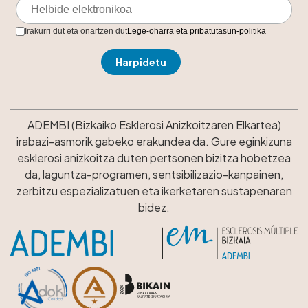
Irakurri dut eta onartzen dut
Lege-oharra eta pribatutasun-politika
ADEMBI (Bizkaiko Esklerosi Anizkoitzaren Elkartea)
irabazi-asmorik gabeko erakundea da. Gure eginkizuna
esklerosi anizkoitza duten pertsonen bizitza hobetzea
da, laguntza-programen, sentsibilizazio-kanpainen,
zerbitzu espezializatuen eta ikerketaren sustapenaren
bidez.