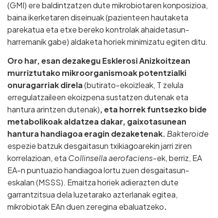
(GMI) ere baldintzatzen dute mikrobiotaren konposizioa,
baina ikerketaren diseinuak (pazienteen hautaketa
parekatua eta etxe bereko kontrolak ahaidetasun-
harremanik gabe) aldaketa horiek minimizatu egiten ditu.
Oro har, esan dezakegu Esklerosi Anizkoitzean
murriztutako mikroorganismoak potentzialki
onuragarriak direla
(butirato-ekoizleak, T zelula
erregulatzaileen ekoizpena sustatzen dutenak eta
hantura arintzen dutenak)
, eta horrek funtsezko bide
metabolikoak aldatzea dakar, gaixotasunean
hantura handiagoa eragin dezaketenak.
Bakteroide
espezie batzuk desgaitasun txikiagoarekin jarri ziren
korrelazioan, eta
Collinsella aerofaciens
-ek, berriz, EA
EA-n puntuazio handiagoa lortu zuen desgaitasun-
eskalan (MSSS). Emaitza horiek adierazten dute
garrantzitsua dela luzetarako azterlanak egitea,
mikrobiotak EAn duen zeregina ebaluatzeko
.