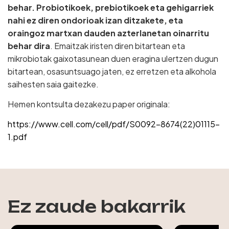
behar. Probiotikoek, prebiotikoek eta gehigarriek
nahi ez diren ondorioak izan ditzakete, eta
oraingoz martxan dauden azterlanetan oinarritu
behar dira
. Emaitzak iristen diren bitartean eta
mikrobiotak gaixotasunean duen eragina ulertzen dugun
bitartean, osasuntsuago jaten, ez erretzen eta alkohola
saihesten saia gaitezke.
Hemen kontsulta dezakezu paper originala:
https://www.cell.com/cell/pdf/S0092-8674(22)01115-
1.pdf
Ez zaude bakarrik