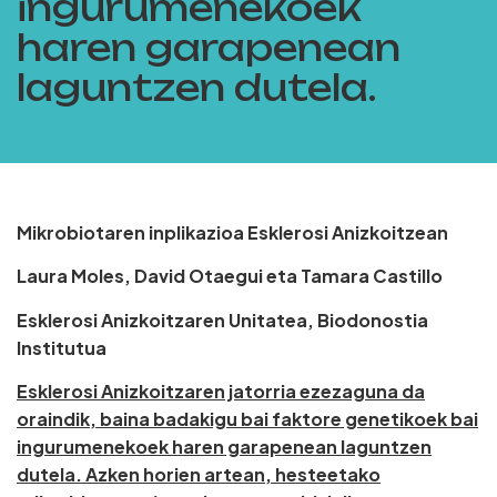
ingurumenekoek
haren garapenean
laguntzen dutela.
Mikrobiotaren inplikazioa Esklerosi Anizkoitzean
Laura Moles, David Otaegui eta Tamara Castillo
Esklerosi Anizkoitzaren Unitatea, Biodonostia
Institutua
Esklerosi Anizkoitzaren jatorria ezezaguna da
oraindik, baina badakigu bai faktore genetikoek bai
ingurumenekoek haren garapenean laguntzen
dutela. Azken horien artean, hesteetako