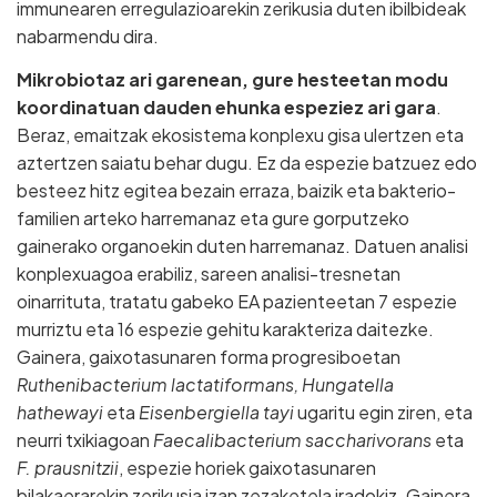
immunearen erregulazioarekin zerikusia duten ibilbideak
nabarmendu dira.
Mikrobiotaz ari garenean, gure hesteetan modu
koordinatuan dauden ehunka espeziez ari gara
.
Beraz, emaitzak ekosistema konplexu gisa ulertzen eta
aztertzen saiatu behar dugu. Ez da espezie batzuez edo
besteez hitz egitea bezain erraza, baizik eta bakterio-
familien arteko harremanaz eta gure gorputzeko
gainerako organoekin duten harremanaz. Datuen analisi
konplexuagoa erabiliz, sareen analisi-tresnetan
oinarrituta, tratatu gabeko EA pazienteetan 7 espezie
murriztu eta 16 espezie gehitu karakteriza daitezke.
Gainera, gaixotasunaren forma progresiboetan
Ruthenibacterium lactatiformans, Hungatella
hathewayi
eta
Eisenbergiella tayi
ugaritu egin ziren, eta
neurri txikiagoan
Faecalibacterium saccharivorans
eta
F. prausnitzii
, espezie horiek gaixotasunaren
bilakaerarekin zerikusia izan zezaketela iradokiz. Gainera,