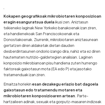
Kokapen geografikoak mikrobiotaren konposizioan
eragin esanguratsua duela
ikusi zen. Aniztasun
txikieneko laginak New Yorkeko banakoenak izan ziren,
eta handienekoak San Franciscokoenak eta
Donostiakoenak. Ziurrenik, mikrobiotaren aniztasunean
gertatzen diren aldaketak dietan dauden
desberdintasunen ondorio izango dira, nahiz eta ez diren
hautematen nutrizio-galdetegien analisian. Laginen
konposizio mikrobianoan pisu handiena zuten hurrengo
faktoreak gaixotasun mota (EA edo P) eta jasotako
tratamenduak izan ziren.
Emaitza horiekin
esan dezakegu erlazio bat dagoela
gaixotasun edo tratamendu motaren eta
mikrobiotaren konposizioaren artean
. Parte-
hartzaileen adinak, sexuak eta gorputz-masaren indizeak