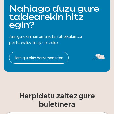
Nahiago duzu gure
taldearekin hitz
egin?
Jarri gurekin harremanetan aholkularitza
pertsonalizatua jasotzeko.
Jarri gurekin harremanetan
Harpidetu zaitez gure
buletinera