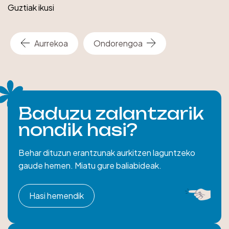
Guztiak ikusi
Aurrekoa
Ondorengoa
Baduzu zalantzarik
nondik hasi?
Behar dituzun erantzunak aurkitzen laguntzeko
gaude hemen. Miatu gure baliabideak.
Hasi hemendik