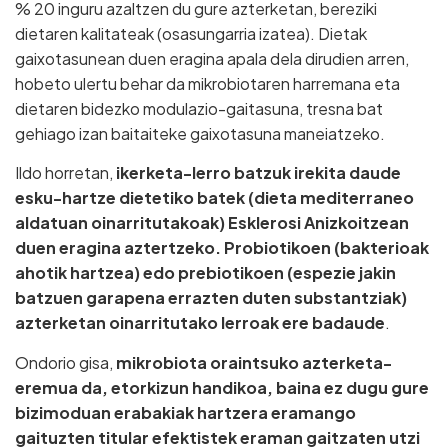
% 20 inguru azaltzen du gure azterketan, bereziki
dietaren kalitateak (osasungarria izatea). Dietak
gaixotasunean duen eragina apala dela dirudien arren,
hobeto ulertu behar da mikrobiotaren harremana eta
dietaren bidezko modulazio-gaitasuna, tresna bat
gehiago izan baitaiteke gaixotasuna maneiatzeko.
Ildo horretan,
ikerketa-lerro batzuk irekita daude
esku-hartze dietetiko batek (dieta mediterraneo
aldatuan oinarritutakoak) Esklerosi Anizkoitzean
duen eragina aztertzeko. Probiotikoen (bakterioak
ahotik hartzea) edo prebiotikoen (espezie jakin
batzuen garapena errazten duten substantziak)
azterketan oinarritutako lerroak ere badaude
.
Ondorio gisa,
mikrobiota oraintsuko azterketa-
eremua da, etorkizun handikoa, baina ez dugu gure
bizimoduan erabakiak hartzera eramango
gaituzten titular efektistek eraman gaitzaten utzi