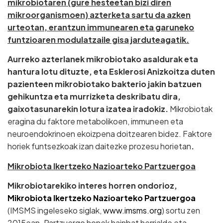
mikrobiotaren (gure hesteetan bizi diren
mikroorganismoen) azterketa sartu da azken
urteotan, erantzun immunearen eta garuneko
funtzioaren modulatzaile gisa jarduteagatik.
Aurreko azterlanek mikrobiotako asaldurak eta
hantura lotu dituzte, eta Esklerosi Anizkoitza duten
pazienteen mikrobiotako bakterio jakin batzuen
gehikuntza eta murrizketa deskribatu dira,
gaixotasunarekin lotura izatea iradokiz.
Mikrobiotak
eragina du faktore metabolikoen, immuneen eta
neuroendokrinoen ekoizpena doitzearen bidez. Faktore
horiek funtsezkoak izan daitezke prozesu horietan
.
Mikrobiota Ikertzeko Nazioarteko Partzuergoa
Mikrobiotarekiko interes horren ondorioz,
Mikrobiota Ikertzeko Nazioarteko Partzuergoa
(IMSMS ingeleseko siglak,
www.imsms.org
) sortu zen
2015ean. Partzuergo honek hainbat herrialde eta