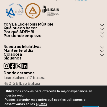
Yo y La Esclerosis Múltiple
Qué puedo hacer
Por qué ADEMBI
Por donde empiezo
Nuestras iniciativas
Mantente al día
Colabora
Síguenos
Donde estamos
Ibarrekolanda 17 trasera
48015 Bilbao Bizkaia
tel:
944 76 51 38
Utilizamos cookies para ofrecerte la mejor experiencia en
nuestra web.
email:
kaixo@adembi.org
Puedes aprender más sobre qué cookies utilizamos o
desactivarlas en los
ajustes
.