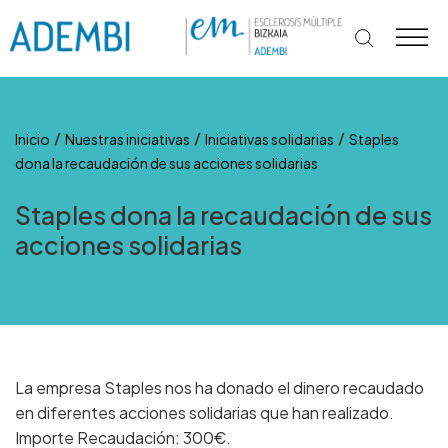
Ir
al
contenido
/
/
/
Inicio
Nuestras iniciativas
Iniciativas solidarias
Staples
dona la recaudación de sus acciones solidarias
Staples dona la recaudación de sus
acciones solidarias
La empresa Staples nos ha donado el dinero recaudado
en diferentes acciones solidarias que han realizado.
Importe Recaudación: 300€.