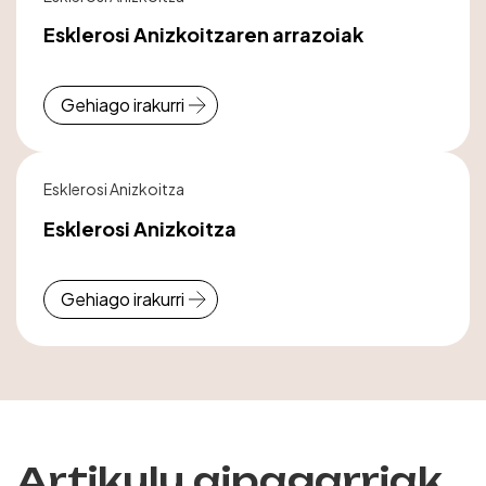
Esklerosi Anizkoitzaren arrazoiak
Gehiago irakurri
Esklerosi Anizkoitza
Esklerosi Anizkoitza
Gehiago irakurri
Artikulu aipagarriak