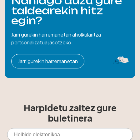
Nahiago duzu gure
taldearekin hitz
egin?
Jarri gurekin harremanetan aholkularitza
pertsonalizatua jasotzeko.
Jarri gurekin harremanetan
Harpidetu zaitez gure
buletinera