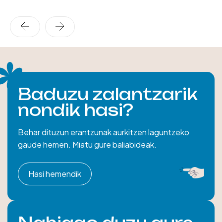
Baduzu zalantzarik
nondik hasi?
Behar dituzun erantzunak aurkitzen laguntzeko
gaude hemen. Miatu gure baliabideak.
Hasi hemendik