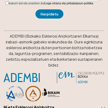
Irakurri dut eta onartzen dut
Lege-oharra eta pribatutasun-politika
ADEMBI (Bizkaiko Esklerosi Anizkoitzaren Elkartea)
irabazi-asmorik gabeko erakundea da. Gure eginkizuna
esklerosi anizkoitza duten pertsonen bizitza hobetzea
da, laguntza-programen, sentsibilizazio-kanpainen,
zerbitzu espezializatuen eta ikerketaren sustapenaren
bidez.
Ni eta Esklerosi Anizkoitza