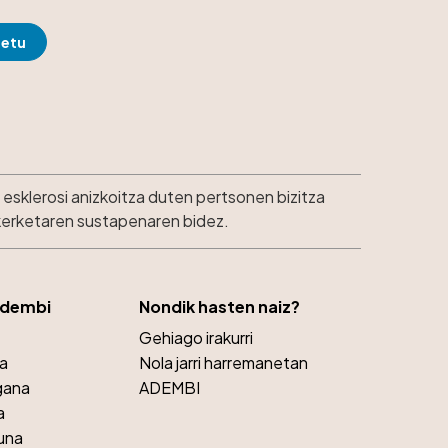
esklerosi anizkoitza duten pertsonen bizitza
ikerketaren sustapenaren bidez.
Adembi
Nondik hasten naiz?
Gehiago irakurri
ra
Nola jarri harremanetan
gana
ADEMBI
a
una