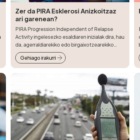
Zer da PIRA Esklerosi Anizkoitzaz
ari garenean?
PIRA Progression Independent of Relapse
a
Activity ingelesezko esaldiaren inizialak dira, hau
da, agerraldiarekiko edo birgaixotzearekiko
progresio independentea.
Gehiago irakurri