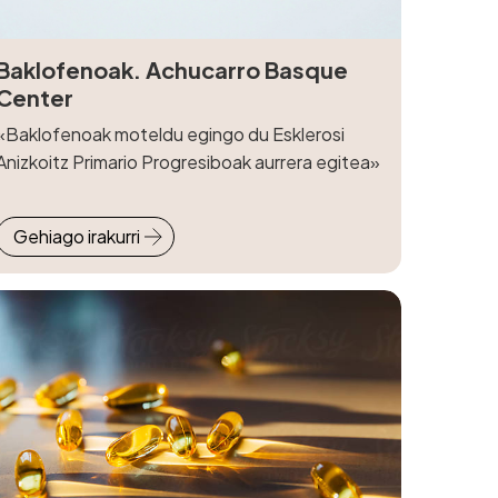
Baklofenoak. Achucarro Basque
Center
«Baklofenoak moteldu egingo du Esklerosi
Anizkoitz Primario Progresiboak aurrera egitea»
Gehiago irakurri