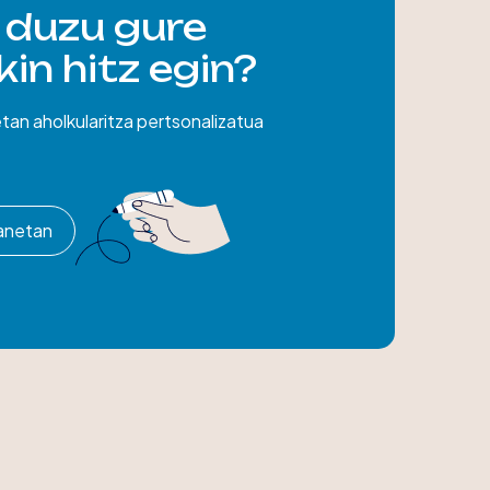
 duzu gure
in hitz egin?
etan aholkularitza pertsonalizatua
manetan