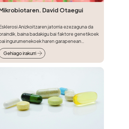
Mikrobiotaren. David Otaegui
Esklerosi Anizkoitzaren jatorria ezezaguna da
oraindik, baina badakigu bai faktore genetikoek
bai ingurumenekoek haren garapenean
laguntzen dutela.
Gehiago irakurri