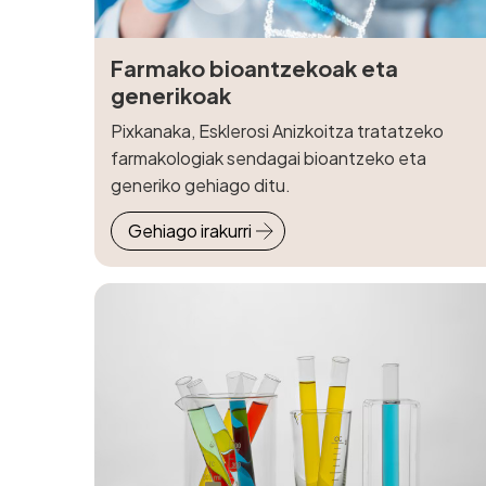
Farmako bioantzekoak eta
generikoak
Pixkanaka, Esklerosi Anizkoitza tratatzeko
farmakologiak sendagai bioantzeko eta
generiko gehiago ditu.
Gehiago irakurri