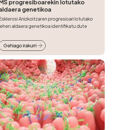
MS progresiboarekin lotutako
aldaera genetikoa
Esklerosi Anizkoitzaren progresioari lotutako
lehen aldaera genetikoa identifikatu dute
Gehiago irakurri