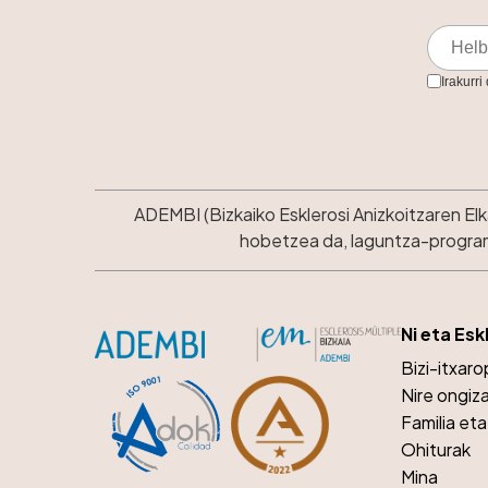
Irakurri
ADEMBI (Bizkaiko Esklerosi Anizkoitzaren El
hobetzea da, laguntza-programe
Ni eta Esk
Bizi-itxar
Nire ongiz
Familia et
Ohiturak
Mina