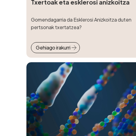
Txertoak eta esklerosi anizkoitza
Gomendagarria da Esklerosi Anizkoitza duten
pertsonak txertatzea?
Gehiago irakurri