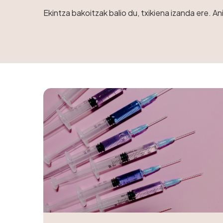
Ekintza bakoitzak balio du, txikiena izanda ere. A