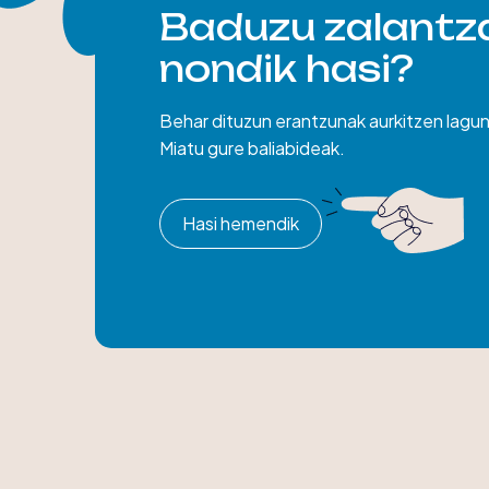
Baduzu zalantza
nondik hasi?
Behar dituzun erantzunak aurkitzen lag
Miatu gure baliabideak.
Hasi hemendik