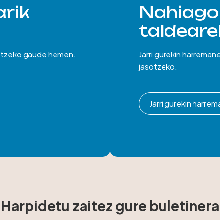
rik
Nahiago
taldearek
untzeko gaude hemen.
Jarri gurekin harreman
jasotzeko.
Jarri gurekin harre
Harpidetu zaitez gure buletinera