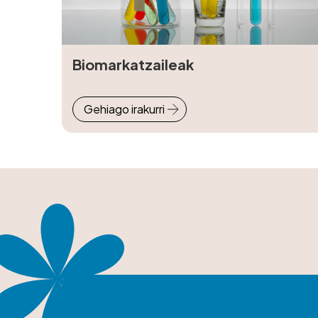
Biomarkatzaileak
Gehiago irakurri