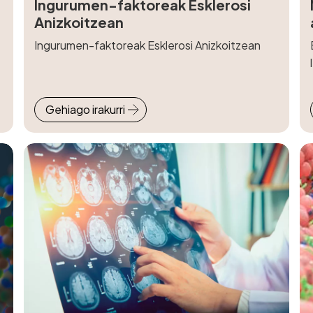
Ingurumen-faktoreak Esklerosi
Anizkoitzean
Ingurumen-faktoreak Esklerosi Anizkoitzean
Gehiago irakurri