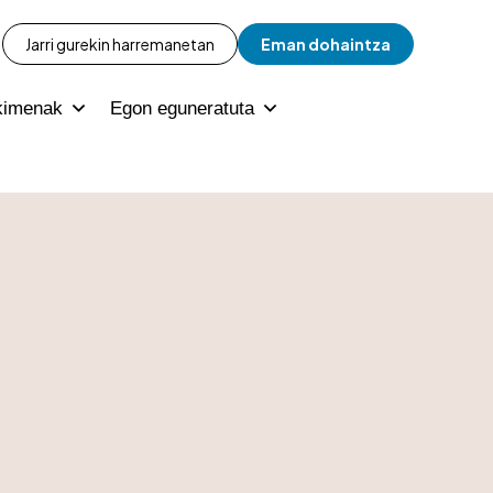
Jarri gurekin harremanetan
Eman dohaintza
kimenak
Egon eguneratuta