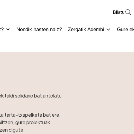
Bilatu
t?
Nondik hasten naiz?
Zergatik Adembi
Gure e
italdi solidario bat antolatu
ita tarta-txapelketa bat ere,
iltzen, gure proiektuak
zen digute.