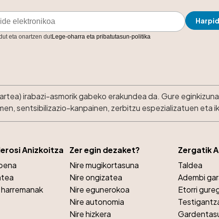
 dut eta onartzen dut
Lege-oharra eta pribatutasun-politika
kartea) irabazi-asmorik gabeko erakundea da. Gure eginkizuna 
n, sentsibilizazio-kanpainen, zerbitzu espezializatuen eta 
lerosi Anizkoitza
Zer egin dezaket?
Zergatik 
opena
Nire mugikortasuna
Taldea
atea
Nire ongizatea
Adembi ga
a harremanak
Nire egunerokoa
Etorri gure
Nire autonomia
Testigantz
Nire hizkera
Gardentas