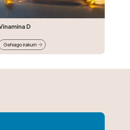
Vinamina D
Gehiago irakurri