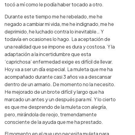
tocó a mí como le podía haber tocado a otro.
Durante este tiempo me he rebelado, me he
negado a cambiar mi vida, me he indignado, me he
deprimido, he luchado contra lo inevitable… Y
todavía en ocasiones lo hago. La aceptación de
una realidad que se impone es dura y costosa. Y la
adaptación a la incertidumbre que esta
‘caprichosa’ enfermedad exige es difícil de llevar.
Hoy va a ser un día especial. La muleta que me ha
acompañado durante casi 3 años va a descansar
dentro de un armario. De momento no la necesito.
He mejorado de un brote difícil y largo que ha
marcado un antes y un después para mí. Y lo cierto
es que me desprendo de la muleta con alegría,
pero, mirándola de reojo, tremendamente
consciente de la ayuda que me ha prestado.
El momento en el que uno necesita muleta para