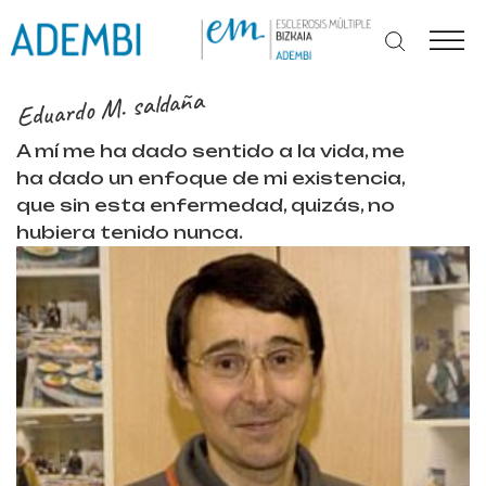
Ir
al
contenido
Eduardo M. saldaña
A mí me ha dado sentido a la vida, me
ha dado un enfoque de mi existencia,
que sin esta enfermedad, quizás, no
hubiera tenido nunca.