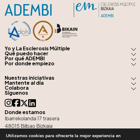
Yo y La Esclerosis Múltiple
Qué puedo hacer
Por qué ADEMBI
Por donde empiezo
Nuestras iniciativas
Mantente al día
Colabora
Síguenos
Donde estamos
Ibarrekolanda 17 trasera
48015 Bilbao Bizkaia
tel:
944 76 51 38
Utilizamos cookies para ofrecerte la mejor experiencia en