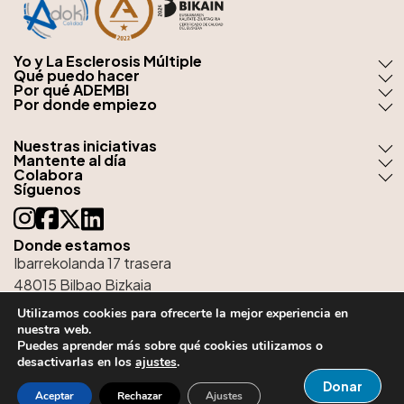
Yo y La Esclerosis Múltiple
Qué puedo hacer
Por qué ADEMBI
Por donde empiezo
Nuestras iniciativas
Mantente al día
Colabora
Síguenos
Donde estamos
Ibarrekolanda 17 trasera
48015 Bilbao Bizkaia
tel:
944 76 51 38
Utilizamos cookies para ofrecerte la mejor experiencia en
nuestra web.
email:
kaixo@adembi.org
Puedes aprender más sobre qué cookies utilizamos o
desactivarlas en los
ajustes
.
Donar
Aviso legal y Política de Privacidad
Aceptar
Rechazar
Ajustes