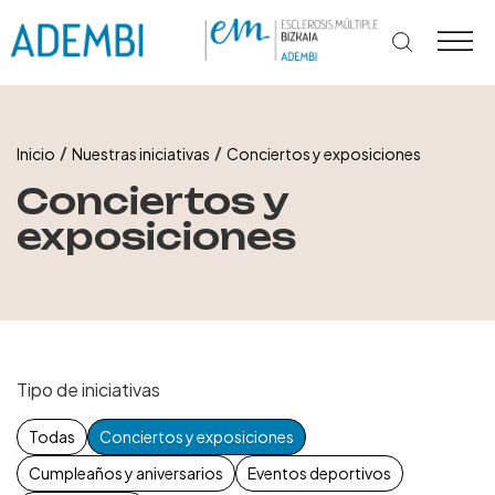
Ir
al
contenido
/
/
Inicio
Nuestras iniciativas
Conciertos y exposiciones
Conciertos y
exposiciones
Tipo de iniciativas
Todas
Conciertos y exposiciones
Cumpleaños y aniversarios
Eventos deportivos