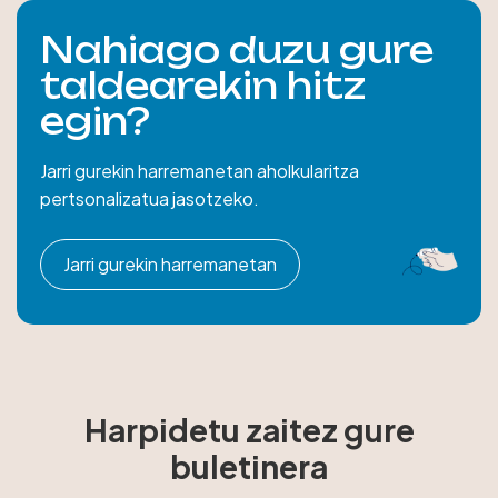
Nahiago duzu gure
taldearekin hitz
egin?
Jarri gurekin harremanetan aholkularitza
pertsonalizatua jasotzeko.
Jarri gurekin harremanetan
Harpidetu zaitez gure
buletinera