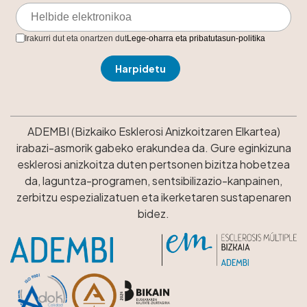
Irakurri dut eta onartzen dut
Lege-oharra eta pribatutasun-politika
ADEMBI (Bizkaiko Esklerosi Anizkoitzaren Elkartea)
irabazi-asmorik gabeko erakundea da. Gure eginkizuna
esklerosi anizkoitza duten pertsonen bizitza hobetzea
da, laguntza-programen, sentsibilizazio-kanpainen,
zerbitzu espezializatuen eta ikerketaren sustapenaren
bidez.