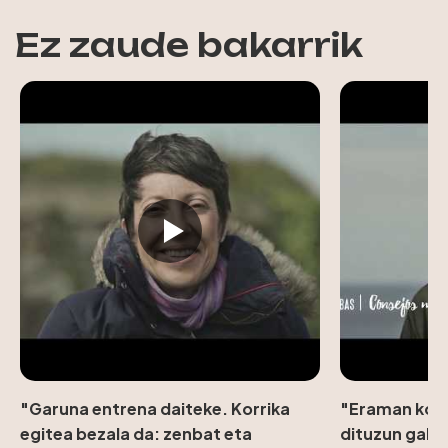
Ez zaude bakarrik
"Garuna entrena daiteke. Korrika
"Eraman kont
egitea bezala da: zenbat eta
dituzun gald