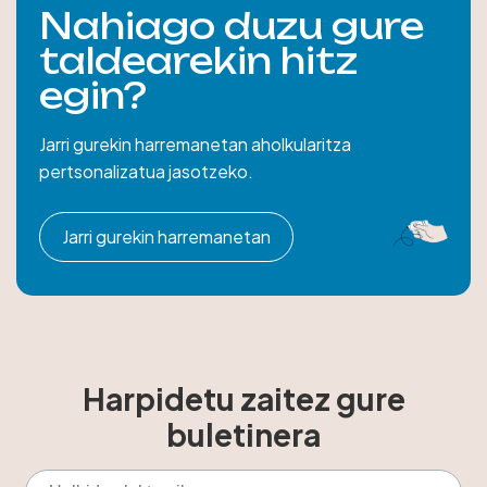
Nahiago duzu gure
taldearekin hitz
egin?
Jarri gurekin harremanetan aholkularitza
pertsonalizatua jasotzeko.
Jarri gurekin harremanetan
Harpidetu zaitez gure
buletinera