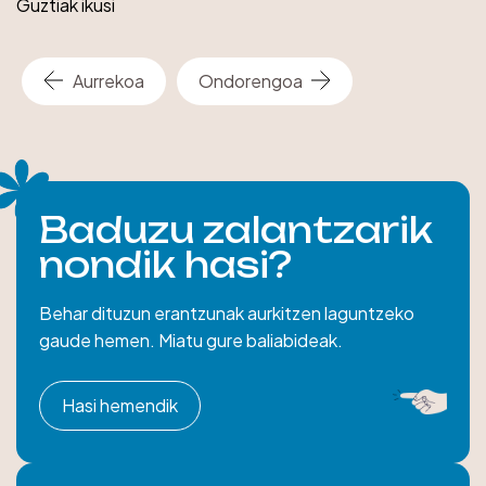
Guztiak ikusi
Aurrekoa
Ondorengoa
Baduzu zalantzarik
nondik hasi?
Behar dituzun erantzunak aurkitzen laguntzeko
gaude hemen. Miatu gure baliabideak.
Hasi hemendik