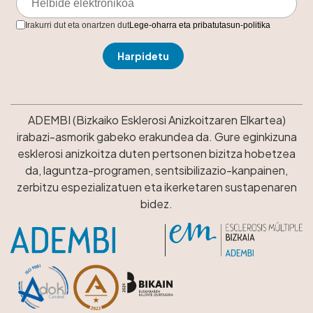
Irakurri dut eta onartzen dut
Lege-oharra eta pribatutasun-politika
ADEMBI (Bizkaiko Esklerosi Anizkoitzaren Elkartea)
irabazi-asmorik gabeko erakundea da. Gure eginkizuna
esklerosi anizkoitza duten pertsonen bizitza hobetzea
da, laguntza-programen, sentsibilizazio-kanpainen,
zerbitzu espezializatuen eta ikerketaren sustapenaren
bidez.