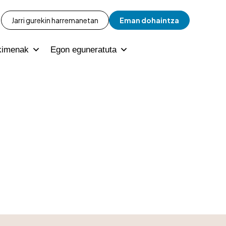
Jarri gurekin harremanetan
Eman dohaintza
kimenak
Egon eguneratuta