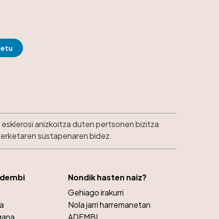
esklerosi anizkoitza duten pertsonen bizitza
ikerketaren sustapenaren bidez.
Adembi
Nondik hasten naiz?
Gehiago irakurri
ra
Nola jarri harremanetan
gana
ADEMBI