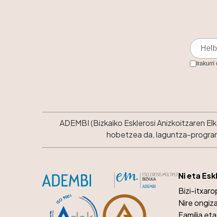
Irakurri
ADEMBI (Bizkaiko Esklerosi Anizkoitzaren El
hobetzea da, laguntza-programe
Ni eta Esk
Bizi-itxar
Nire ongiz
Familia et