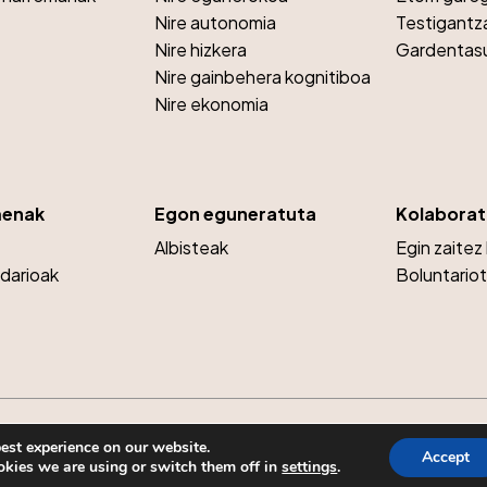
Nire autonomia
Testigantz
Nire hizkera
Gardentas
Nire gainbehera kognitiboa
Nire ekonomia
menak
Egon eguneratuta
Kolaborat
Albisteak
Egin zaitez
idarioak
Boluntario
est experience on our website.
Accept
kies we are using or switch them off in
settings
.