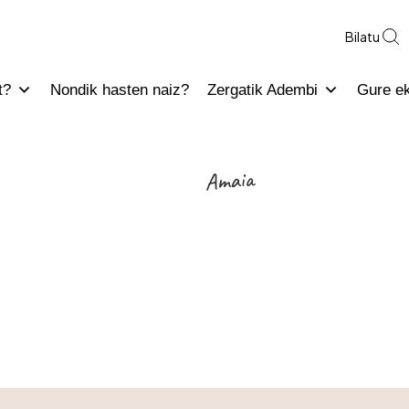
Bilatu
t?
Nondik hasten naiz?
Zergatik Adembi
Gure e
Amaia