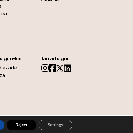
a
una
u gurekin
Jarraitu gur
 bazkide
tza
Lege Oharra eta Pribatutasun Politika
Cookie-politika
Reject
Settings