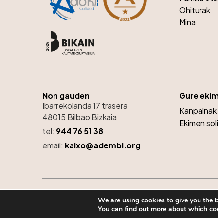
Ohiturak
Mina
Non gauden
Gure eki
Ibarrekolanda 17 trasera
Kanpainak
48015 Bilbao Bizkaia
Ekimen sol
tel:
944 76 51 38
email:
kaixo@adembi.org
ADEMBI ® 2025
We are using cookies to give you the b
You can find out more about which coo