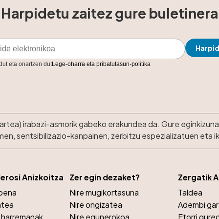
Harpidetu zaitez gure buletinera
 dut eta onartzen dut
Lege-oharra eta pribatutasun-politika
kartea) irabazi-asmorik gabeko erakundea da. Gure eginkizuna 
n, sentsibilizazio-kanpainen, zerbitzu espezializatuen eta 
lerosi Anizkoitza
Zer egin dezaket?
Zergatik 
opena
Nire mugikortasuna
Taldea
atea
Nire ongizatea
Adembi ga
a harremanak
Nire egunerokoa
Etorri gure