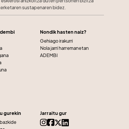
esklerosi anizkoitza duten pertsonen bizitza
ikerketaren sustapenaren bidez.
Adembi
Nondik hasten naiz?
Gehiago irakurri
ra
Nola jarri harremanetan
gana
ADEMBI
a
una
u gurekin
Jarraitu gur
 bazkide