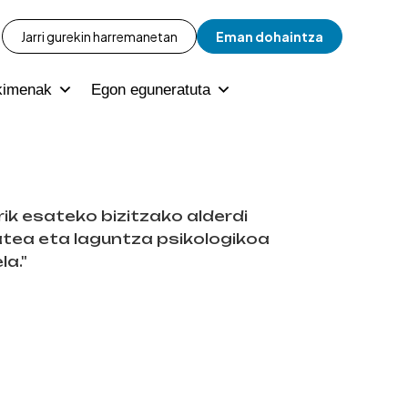
Jarri gurekin harremanetan
Eman dohaintza
kimenak
Egon eguneratuta
rik esateko bizitzako alderdi
atea eta laguntza psikologikoa
la."