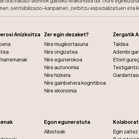
kartea) irabazi-asmorik gabeko erakundea da. Gure eginkizuna 
n, sentsibilizazio-kanpainen, zerbitzu espezializatuen eta 
lerosi Anizkoitza
Zer egin dezaket?
Zergatik 
opena
Nire mugikortasuna
Taldea
atea
Nire ongizatea
Adembi ga
a harremanak
Nire egunerokoa
Etorri gure
Nire autonomia
Testigantz
Nire hizkera
Gardentas
Nire gainbehera kognitiboa
Nire ekonomia
menak
Egon eguneratuta
Kolaborat
Albisteak
Egin zaitez