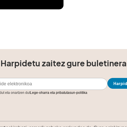
Harpidetu zaitez gure buletinera
 dut eta onartzen dut
Lege-oharra eta pribatutasun-politika