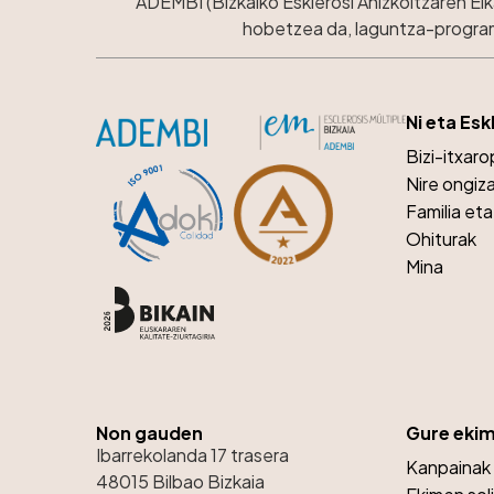
ADEMBI (Bizkaiko Esklerosi Anizkoitzaren El
hobetzea da, laguntza-programe
Ni eta Esk
Bizi-itxar
Nire ongiz
Familia et
Ohiturak
Mina
Non gauden
Gure eki
Ibarrekolanda 17 trasera
Kanpainak
48015 Bilbao Bizkaia