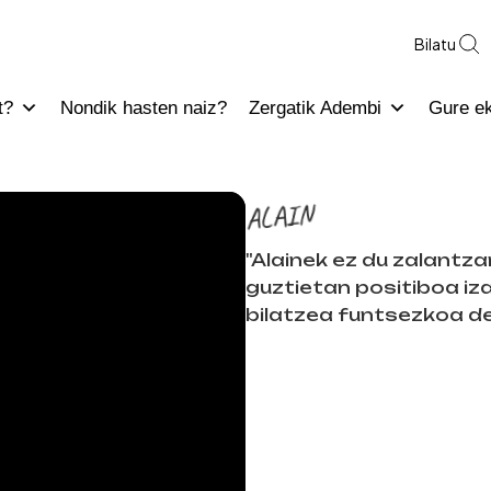
Bilatu
t?
Nondik hasten naiz?
Zergatik Adembi
Gure e
ALAIN
"Alainek ez du zalantza
guztietan positiboa iz
bilatzea funtsezkoa de