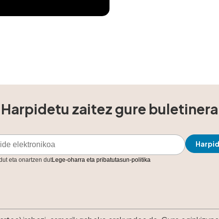
Harpidetu zaitez gure buletinera
 dut eta onartzen dut
Lege-oharra eta pribatutasun-politika