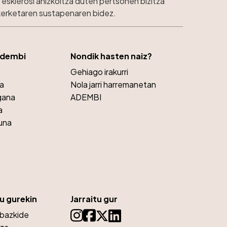
esklerosi anizkoitza duten pertsonen bizitza
ikerketaren sustapenaren bidez.
Adembi
Nondik hasten naiz?
Gehiago irakurri
ra
Nola jarri harremanetan
gana
ADEMBI
a
una
u gurekin
Jarraitu gur
 bazkide