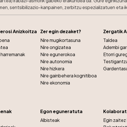
kartea) irabazi-asmorik gabeko erakundea da. Gure eginkizuna 
n, sentsibilizazio-kanpainen, zerbitzu espezializatuen eta 
lerosi Anizkoitza
Zer egin dezaket?
Zergatik 
opena
Nire mugikortasuna
Taldea
atea
Nire ongizatea
Adembi ga
a harremanak
Nire egunerokoa
Etorri gure
Nire autonomia
Testigantz
Nire hizkera
Gardentas
Nire gainbehera kognitiboa
Nire ekonomia
menak
Egon eguneratuta
Kolaborat
Albisteak
Egin zaitez