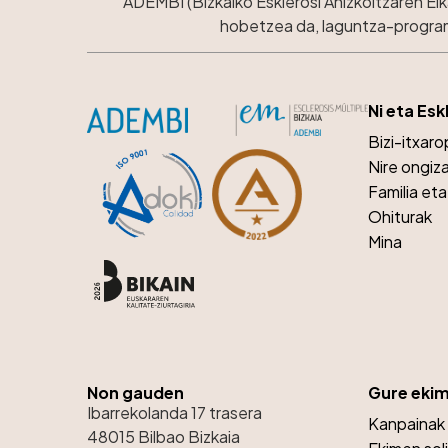
ADEMBI (Bizkaiko Esklerosi Anizkoitzaren El
hobetzea da, laguntza-programe
Ni eta Esk
Bizi-itxar
Nire ongiz
Familia et
Ohiturak
Mina
Non gauden
Gure eki
Ibarrekolanda 17 trasera
Kanpainak
48015 Bilbao Bizkaia