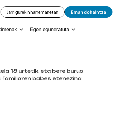
Jarri gurekin harremanetan
Eman dohaintza
kimenak
Egon eguneratuta
uela 18 urtetik, eta bere burua
 familiaren babes etenezina