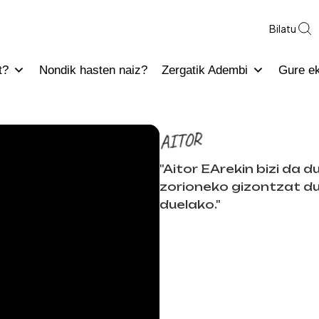
Bilatu
t?
Nondik hasten naiz?
Zergatik Adembi
Gure e
AITOR
"Aitor EArekin bizi da d
zorioneko gizontzat du
duelako."